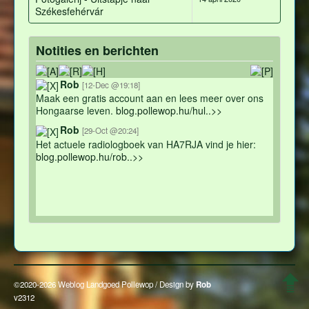
Székesfehérvár
Notities en berichten
Rob
[12-Dec @19:18]
Maak een gratis account aan en lees meer over ons
Hongaarse leven.
blog.pollewop.hu/hul..>>
Rob
[29-Oct @20:24]
Het actuele radiologboek van HA7RJA vind je hier:
blog.pollewop.hu/rob..>>
©2020-2026 Weblog Landgoed Pollewop / Design by
Rob
v2312