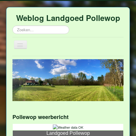
Weblog Landgoed Pollewop
Zoeken...
Schakelen
navigatie
Home
Polleweer
Over Pollewop
Afina
Rob
Hulp
Pollewop weerbericht
Contact
Landgoed Pollewop