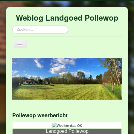
Weblog Landgoed Pollewop
Zoeken...
Schakelen
navigatie
Home
Polleweer
Over Pollewop
Afina
Rob
Hulp
Pollewop weerbericht
Contact
Landgoed Pollewop