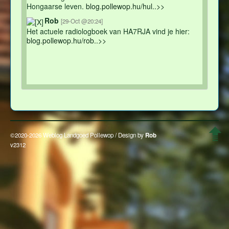
Hongaarse leven.
blog.pollewop.hu/hul..>>
Rob
[29-Oct @20:24]
Het actuele radiologboek van HA7RJA vind je hier:
blog.pollewop.hu/rob..>>
©2020-2026 Weblog Landgoed Pollewop / Design by
Rob
v2312