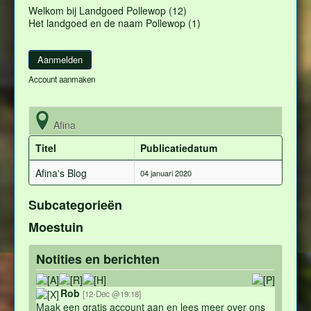
Welkom bij Landgoed Pollewop (12)
Het landgoed en de naam Pollewop (1)
Account aanmaken
Afina
Titel
Publicatiedatum
Afina's Blog
04 januari 2020
Subcategorieën
Moestuin
Notities en berichten
Rob
[12-Dec @19:18]
Maak een gratis account aan en lees meer over ons