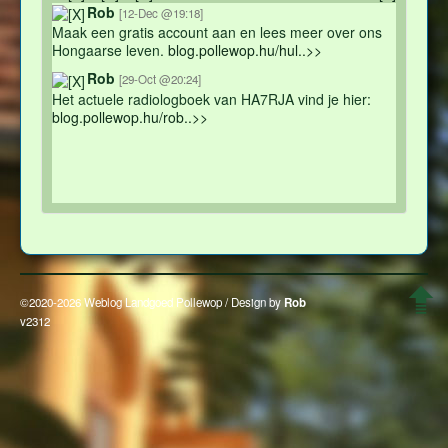
Rob
[12-Dec @19:18]
Maak een gratis account aan en lees meer over ons
Hongaarse leven.
blog.pollewop.hu/hul..>>
Rob
[29-Oct @20:24]
Het actuele radiologboek van HA7RJA vind je hier:
blog.pollewop.hu/rob..>>
©2020-2026 Weblog Landgoed Pollewop / Design by
Rob
v2312