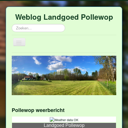
Weblog Landgoed Pollewop
Zoeken...
Schakelen
navigatie
Home
Polleweer
Over Pollewop
Afina
Rob
Hulp
Pollewop weerbericht
Contact
Landgoed Pollewop